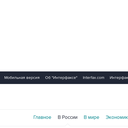
Мобильная версия
Об "Интерфаксе"
Interfax.com
Интерфак
Главное
В России
В мире
Экономик