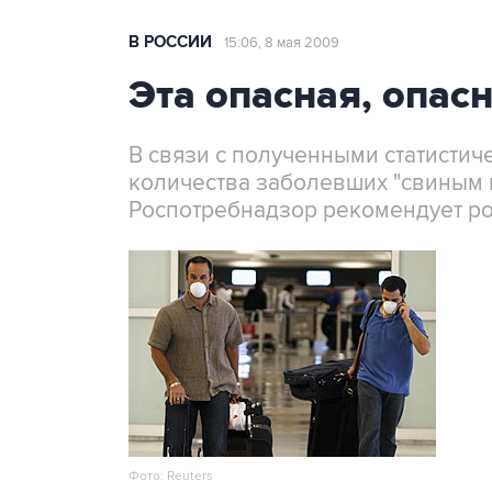
В РОССИИ
15:06, 8 мая 2009
Эта опасная, опас
В связи с полученными статисти
количества заболевших "свиным 
Роспотребнадзор рекомендует ро
Фото: Reuters