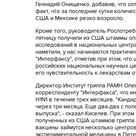
Геннадий Онищенко, добавив, что со
факт, что за последние сутки колич
США и Мексике резко возросло.
Кроме того, руководитель Роспотреб
пятницу получили из США штаммы опа
исследований в национальных центра
наметили, у нас начинаются практиче
"Интерфаксу", отметив при этом, что
российских национальных научных цен
его чувствительность к лекарствам 
Директор Институт гриппа РАМН Олег
корреспонденту "Интерфакса", что ин
H1N1 в течение трех месяцев. "Канд
через три месяца. Еще два-два с пол
выпуска", - сказал Киселев. При это
полученных из США штаммов гриппа H
вакцины займутся несколько центров
экспериментальной медицины в Петер