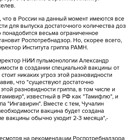
селев.
, что в России на данный момент имеются все
и для выпуска достаточного количества доз
то понадобится весьма ограниченное
тановит Роспотребнадзор. Но, скорее всего,
директор Института гриппа РАМН.
директор НИИ пульмонологии Александр
димости в создании специальной вакцины от
е стоит никаких угроз этой разновидности
бавив, что "существуют достаточно
той разновидности гриппа, в том числе и
ьтамивир", известный в РФ как "Тамифлю", и
а "Ингавирин". Вместе с тем, Чучалин
необходимости вакцина будет создана
е вакцины обычно уходит 2-3 месяца",-
 несмотря на рекомендации Роспотребнадзора