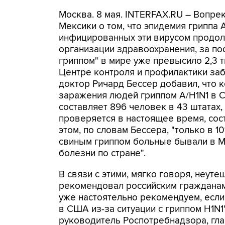
Москва. 8 мая. INTERFAX.RU – Вопре
Мексики о том, что эпидемия гриппа 
инфицированных эти вирусом продол
организации здравоохранения, за по
гриппом" в мире уже превысило 2,3 
Центре контроля и профилактики заб
доктор Ричард Бессер добавил, что 
заражения людей гриппом A/H1N1 в 
составляет 896 человек в 43 штатах,
проверяется в настоящее время, сос
этом, по словам Бессера, "только в
свиным гриппом больные бывали в Ме
болезни по стране".
В связи с этими, мягко говоря, неу
рекомендовал российским гражданам
уже настоятельно рекомендуем, если
в США из-за ситуации с гриппом H1N1"
руководитель Роспотребнадзора, гл