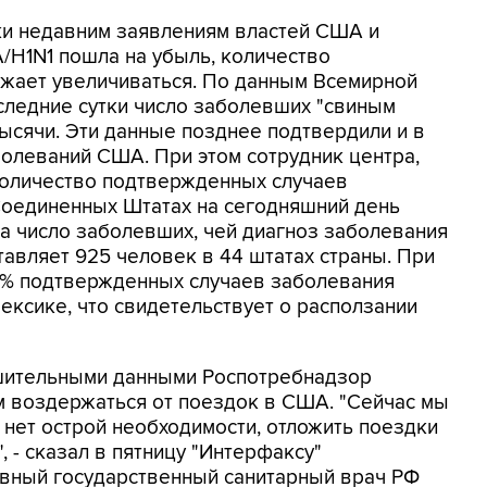
ки недавним заявлениям властей США и
A/H1N1 пошла на убыль, количество
жает увеличиваться. По данным Всемирной
следние сутки число заболевших "свиным
тысячи. Эти данные позднее подтвердили и в
олеваний США. При этом сотрудник центра,
количество подтвержденных случаев
Соединенных Штатах на сегодняшний день
 а число заболевших, чей диагноз заболевания
тавляет 925 человек в 44 штатах страны. При
 10% подтвержденных случаев заболевания
ксике, что свидетельствует о расползании
тешительными данными Роспотребнадзор
 воздержаться от поездок в США. "Сейчас мы
 нет острой необходимости, отложить поездки
, - сказал в пятницу "Интерфаксу"
авный государственный санитарный врач РФ