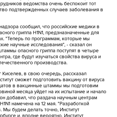
трудников ведомства очень беспокоит тот
ество подтвержденных случаев заболевания в
надзора сообщил, что российские медики в
сного гриппа H1N1, предзназначенные для
х. "Теперь по программам, которые мы
ские научные исследования", - сказал он
 штаммы опасного гриппа поступят в четыре
тра, где будут изучаться свойства вируса и
отечественного производства.
 Киселев, в свою очередь, рассказал
ститут сможет подготовить вакцину от вируса
идатов в вакцинные штаммы мы подготовим
овиной месяца уйдет на их испытание и начало
м он добавил, что раздача научным центрам
1N1 намечена на 12 мая. "Разработкой
. Мы будем делать точно, Институт
бурге и, вполне вероятно, Институт