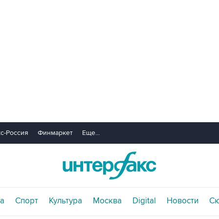
с-Россия
Финмаркет
Еще...
а
Спорт
Культура
Москва
Digital
Новости
С