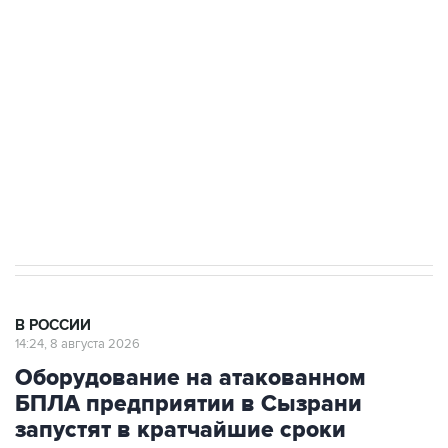
Беспилотные технологии и ИИ на службе у
электросетевых объектов и агрокомплексов
Социальная реклама, АНО «Национальные приоритеты».
ИНН 7725383515 Erid: F7NfYUJCUneVdwcydK6A
Кабмин РФ разрешил до 1 июля 2027 года
импорт, выпуск и обращение бензина Евро 2,
Евро 3, Евро 4
В РОССИИ
14:24, 8 августа 2026
Оборудование на атакованном
БПЛА предприятии в Сызрани
запустят в кратчайшие сроки