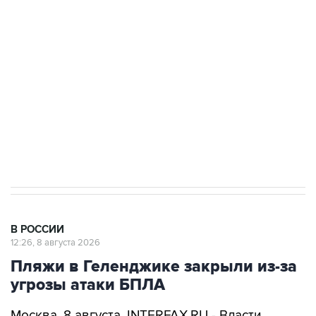
Беспилотные технологии и ИИ на службе у
электросетевых объектов и агрокомплексов
Социальная реклама, АНО «Национальные приоритеты».
ИНН 7725383515 Erid: F7NfYUJCUneVdwcydK6A
Кабмин РФ разрешил до 1 июля 2027 года
импорт, выпуск и обращение бензина Евро 2,
Евро 3, Евро 4
В РОССИИ
12:26, 8 августа 2026
Пляжи в Геленджике закрыли из-за
угрозы атаки БПЛА
Москва. 8 августа. INTERFAX.RU - Власти