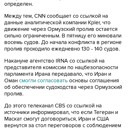
Между тем, CNN сообщает со ссылкой на
данные аналитической компании Kpler, что
движение через Ормузский пролив остается
сильно ограниченным. В пятницу его миновали
восемь судов. До начала конфликта в регионе
пролив проходило ежедневно 130 - 140 судов.
Накануне агентство IRNA со ссылкой на
представителя комиссии по нацбезопасности
парламента Ирана передавало, что Иран и
Оман
смогли согласовать
основы соглашения
об обеспечении судоходства через Ормузский
пролив.
До этого телеканал CBS со ссылкой на
источники информировал, что если Тегеран и
Маскат смогут договориться, Иран и США
вернутся за стол переговоров с соблюдением
условий июньского меморандума о
взаимопонимании.