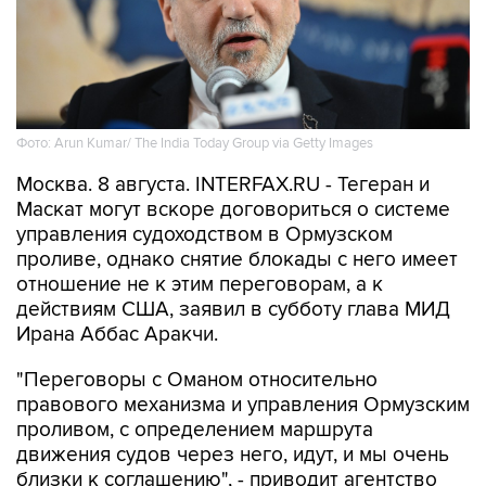
Фото: Arun Kumar/ The India Today Group via Getty Images
Москва. 8 августа. INTERFAX.RU - Тегеран и
Маскат могут вскоре договориться о системе
управления судоходством в Ормузском
проливе, однако снятие блокады с него имеет
отношение не к этим переговорам, а к
действиям США, заявил в субботу глава МИД
Ирана Аббас Аракчи.
"Переговоры с Оманом относительно
правового механизма и управления Ормузским
проливом, с определением маршрута
движения судов через него, идут, и мы очень
близки к соглашению", - приводит агентство
Tasnim слова министра.