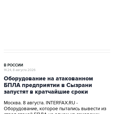
Социальная реклама, АНО «Национальные приоритеты».
ИНН 7725383515 Erid: F7NfYUJCUneVdwcydK6A
Очаги возгорания на объекте Wildberries в
Свердловской области локализованы
В РОССИИ
14:24, 8 августа 2026
Оборудование на атакованном
БПЛА предприятии в Сызрани
запустят в кратчайшие сроки
Москва. 8 августа. INTERFAX.RU -
Оборудование, которое пытались вывести из
строя атакой БПЛА на одном из самарских
предприятий в ночь на субботу, начнет