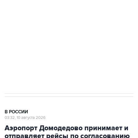
Беспилотные технологии и ИИ на службе у
электросетевых объектов и агрокомплексов
Социальная реклама, АНО «Национальные приоритеты».
ИНН 7725383515 Erid: F7NfYUJCUneVdwcydK6A
Путин вывел "Шереметьево" из
стратегического списка с целью снять
препятствие для приватизации
В РОССИИ
03:32, 10 августа 2026
Аэропорт Домодедово принимает и
отправляет рейсы по согласованию