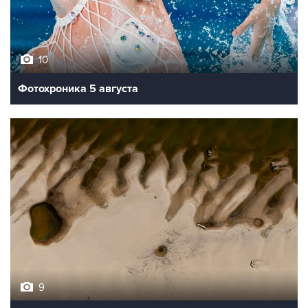
10
Фотохроника 5 августа
9
Обмеление Дуная