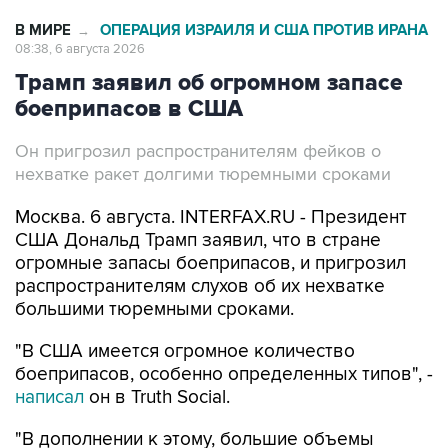
08:38, 6 августа 2026
Трамп заявил об огромном запасе
боеприпасов в США
Он пригрозил распространителям фейков о
нехватке ракет долгими тюремными сроками
Москва. 6 августа. INTERFAX.RU - Президент
США Дональд Трамп заявил, что в стране
огромные запасы боеприпасов, и пригрозил
распространителям слухов об их нехватке
большими тюремными сроками.
"В США имеется огромное количество
боеприпасов, особенно определенных типов", -
написал
он в Truth Social.
"В дополнении к этому, большие объемы
производятся и поставляются Соединенным
Штатам по мере необходимости. Оборонные