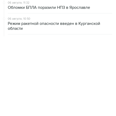
06 августа, 10:50
Режим ракетной опасности введен в Курганской
области
06 августа, 09:59
Количество сбитых на подлете к Москве БПЛА
выросло до восьми
06 августа, 09:49
ФСБ сообщила о задержании в Приморье подростков,
готовивших теракт на объекте Росгвардии
06 августа, 09:04
Минобороны сообщило о нейтрализации за ночь 605
БПЛА
06 августа, 08:59
В Геленджике запретили выход в море из-за угрозы
атаки безэкипажных катеров
06 августа, 08:49