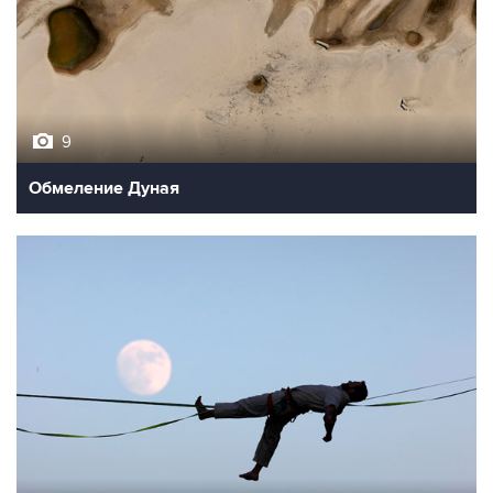
9
Обмеление Дуная