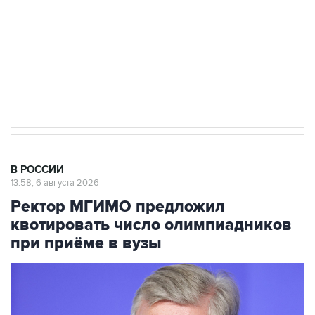
выходят на мировые рынки
Социальная реклама, АНО «Национальные приоритеты».
ИНН 7725383515 Erid: F7NfYUJCUneVdTRF8PRs
Трамп заявил, что переговоры с Ираном
начнутся в понедельник
В РОССИИ
13:58, 6 августа 2026
Ректор МГИМО предложил
квотировать число олимпиадников
при приёме в вузы