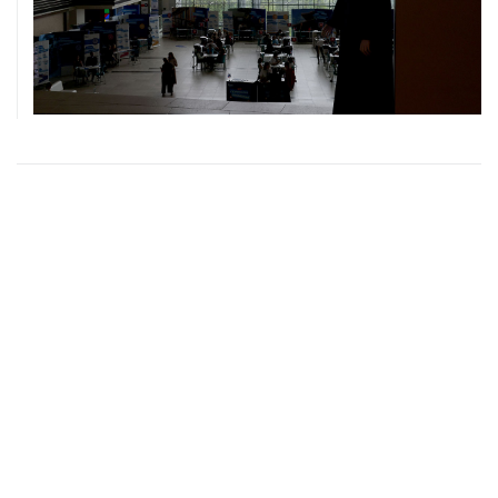
ХРОНИКИ СОБЫТИЙ
❮
❯