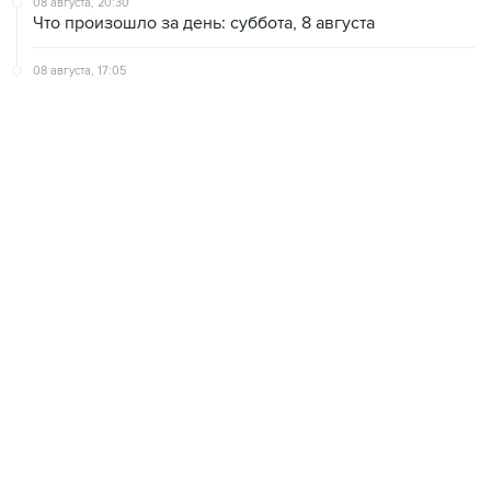
08 августа, 20:30
Что произошло за день: суббота, 8 августа
08 августа, 17:05
Пляжи в Геленджике открыли после снятия угрозы
атаки БПЛА
08 августа, 14:37
В Севастополе зафиксировали повреждения домов
из-за атак ВСУ