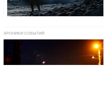
ХРОНИКИ СОБЫТИЙ
❮
❯