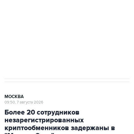
Росгвардии
Как российские медицинские технологии
выходят на мировые рынки
Социальная реклама, АНО «Национальные приоритеты».
ИНН 7725383515 Erid: F7NfYUJCUneVdTRF8PRs
Аксенов сообщил о четвертом погибшем в
результате атаки ВСУ на Крым
МОСКВА
09:50, 7 августа 2026
Более 20 сотрудников
незарегистрированных
криптообменников задержаны в