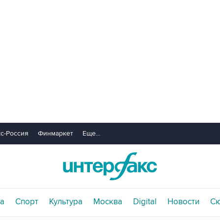
с-Россия
Финмаркет
Еще...
а
Спорт
Культура
Москва
Digital
Новости
С