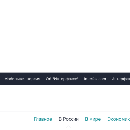
Мобильная версия
Об "Интерфаксе"
Interfax.com
Интерфак
Главное
В России
В мире
Экономик