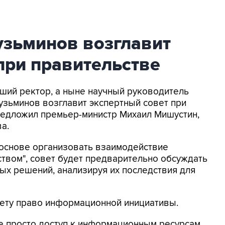
узьминов возглавит
при правительстве
вший ректор, а ныне научный руководитель
зьминов возглавит экспертный совет при
редложил премьер-министр Михаил Мишустин,
а.
 основе организовать взаимодействие
твом", совет будет предварительно обсуждать
х решений, анализируя их последствия для
вету право информационной инициативы.
е просто доступ к информационным ресурсам