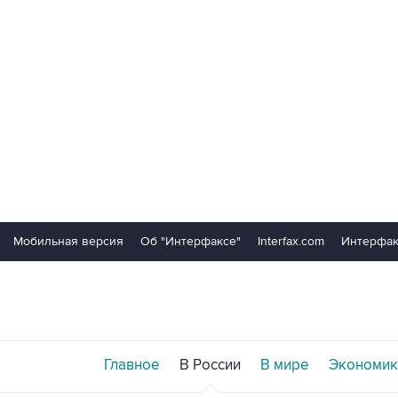
Мобильная версия
Об "Интерфаксе"
Interfax.com
Интерфак
Главное
В России
В мире
Экономик