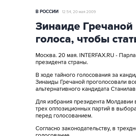
В РОССИИ
12:54, 20 мая 2009
Зинаиде Гречаной 
голоса, чтобы ста
Москва. 20 мая. INTERFAX.RU - Парл
президента страны.
В ходе тайного голосования за канд
Зинаиды Гречаной проголосовали все
альтернативного кандидата Станилава
Для избрания президента Молдавии в
трех оппозиционных партий в выбора
перед голосованием.
Согласно законодательству, в трехд
голосование.