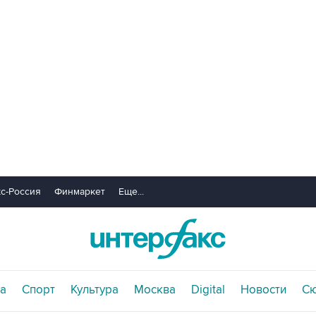
с-Россия
Финмаркет
Еще...
а
Спорт
Культура
Москва
Digital
Новости
С