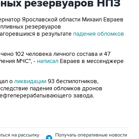
вных резервуаров НПЗ
убернатор Ярославской области Михаил Евраев
опливных резервуаров
агоревшихся в результате
падения обломков
ено 102 человека личного состава и 47
ления МЧС", -
написал
Евраев в мессенджере
щал о
ликвидации
93 беспилотников,
Вследствие падения обломков дронов
нефтеперерабатывающего завода.
ться на рассылку
Получать оперативные новости