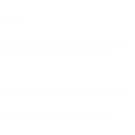
ы
Украина
ться на рассылку
Получать оперативные новости
 новостей сайта
в официальном канале
 БПЛА под Геленджиком увеличилось до
доточить в одних руках все службы