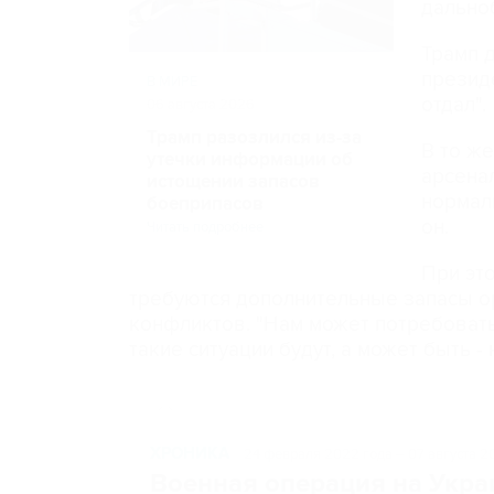
дально
Трамп 
презид
В МИРЕ
отдал".
06 августа 2026
Трамп разозлился из-за
В то же
утечки информации об
арсена
истощении запасов
нормаль
боеприпасов
он.
Читать подробнее
При эт
требуются дополнительные запасы о
конфликтов. "Нам может потребовать
такие ситуации будут, а может быть - н
ХРОНИКА
24 февраля 2022 года – 07 августа 2
Военная операция на Укра