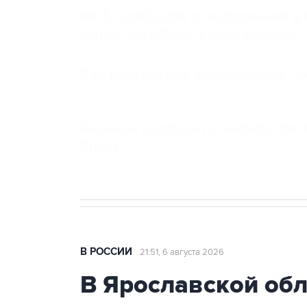
ФСБ сообщила о задержании в 
теракт на объекте Росгвардии
Как российские медицинские т
Социальная реклама, АНО «Национальные приоритеты».
И
Аксенов сообщил о четвертом п
Крым
В РОССИИ
21:51, 6 августа 2026
В Ярославской об