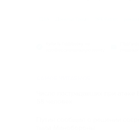
США
Дональд Трамп
ЗРК Patriot
ракет
Купить подписку на
Подписа
профессиональную ленту
главных
САМОЕ ЧИТАЕМОЕ
Число пострадавших при атаке
58 человек
Путин сообщил о решении сосре
тыла Минобороны