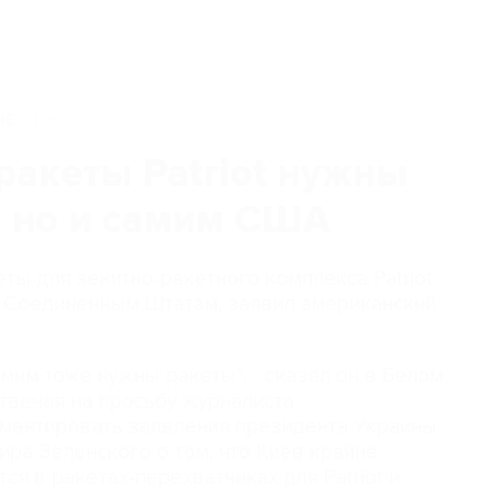
НЕ
01:09, 7 августа 2026
 ракеты Patriot нужны
, но и самим США
еты для зенитно-ракетного комплекса Patriot
м Соединенным Штатам, заявил американский
мим тоже нужны ракеты", - сказал он в Белом
отвечая на просьбу журналиста
ментировать заявления президента Украины
ира Зеленского о том, что Киев крайне
ся в ракетах-перехватчиках для Patriot и