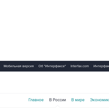
Мобильная версия
Об "Интерфаксе"
Interfax.com
Интерфак
Главное
В России
В мире
Экономик