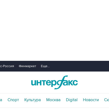
с-Россия
Финмаркет
Еще...
а
Спорт
Культура
Москва
Digital
Новости
С