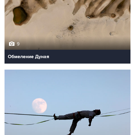
9
Обмеление Дуная