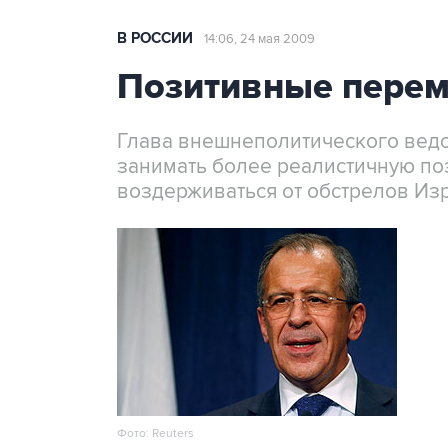
В РОССИИ
14:06, 24 мая 2009
Позитивные пере
Глава внешнеполитического ведом
занимать более реалистичную по
воздерживаться от обстрелов Из
Фото: Reuters