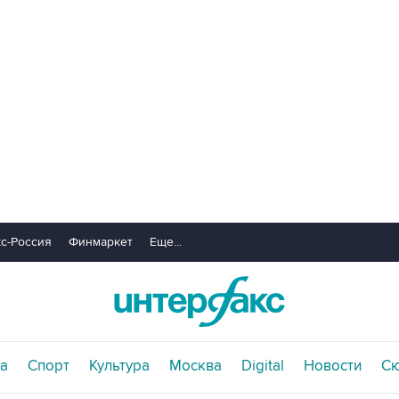
с-Россия
Финмаркет
Еще...
а
Спорт
Культура
Москва
Digital
Новости
С