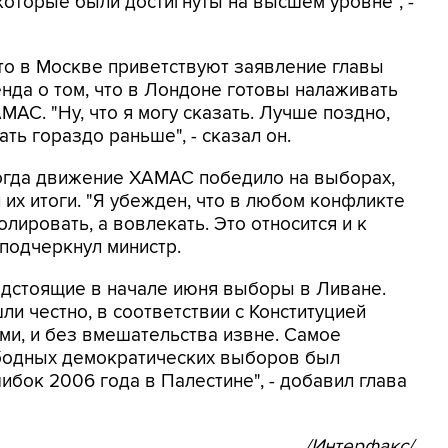
оторые были достигнуты на высшем уровне", -
что в Москве приветствуют заявление главы
да о том, что в Лондоне готовы налаживать
АС. "Ну, что я могу сказать. Лучше поздно,
ать гораздо раньше", - сказал он.
когда движение ХАМАС победило на выборах,
их итоги. "Я убежден, что в любом конфликте
лировать, а вовлекать. Это относится и к
- подчеркнул министр.
редстоящие в начале июня выборы в Ливане.
ли честно, в соответствии с Конституцией
ми, и без вмешательства извне. Самое
ободных демократических выборов был
ибок 2006 года в Палестине", - добавил глава
/Интерфакс/