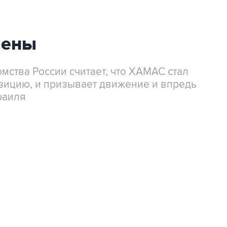
мены
ства России считает, что ХАМАС стал
зицию, и призывает движение и впредь
раиля