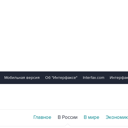
Мобильная версия
Об "Интерфаксе"
Interfax.com
Интерфак
Главное
В России
В мире
Экономик