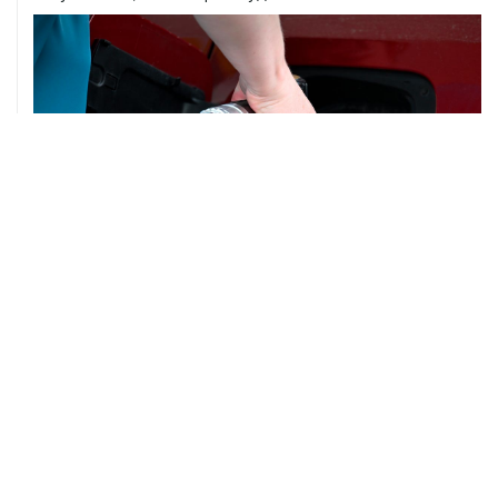
05 августа, 18:38
В Тульской области ликвидировали открытое горение
на объекте Wildberries
05 августа, 17:12
Пожар в ЦНИИмаш локализован, управление полетом
МКС находится под контролем
05 августа, 16:29