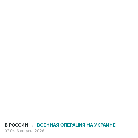
БПЛА на автомобиль в Удмуртии
Путин сообщил о решении сосредоточить в
одних руках все службы тыла Минобороны
Как российские медицинские технологии
выходят на мировые рынки
Социальная реклама, АНО «Национальные приоритеты».
ИНН 7725383515 Erid: F7NfYUJCUneVdTRF8PRs
Трамп заявил, что переговоры с Ираном
начнутся в понедельник
В РОССИИ
ВОЕННАЯ ОПЕРАЦИЯ НА УКРАИНЕ
→
03:04, 6 августа 2026