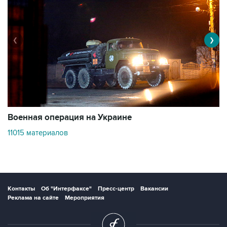
❮
❯
Военная операция на Украине
О
11015 материалов
3
Контакты
Об "Интерфаксе"
Пресс-центр
Вакансии
Реклама на сайте
Мероприятия