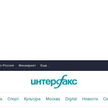
с-Россия
Финмаркет
Еще...
а
Спорт
Культура
Москва
Digital
Новости
С