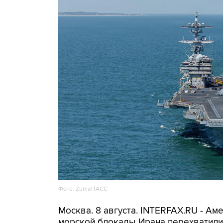
Фото: Zuma\ТАСС
Москва. 8 августа. INTERFAX.RU - А
морской блокады Ирана перехватили 