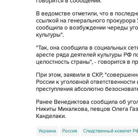
говорится в сообщении.
В ведомстве отметили, что в послед
ссылкой на генерального прокурора 
сообщила о возбуждении череды уго
культуры".
"Так, она сообщила в социальных се
аресте ряда деятелей культуры РФ п
целостность страны", - говорится в п
При этом, заявили в СКР, "совершен
России к уголовной ответственности
преступления абсолютно безосновате
Ранее Венедиктова сообщила об уго
Никиты Михалкова, певцов Олега Га
Канделаки.
Украина
Россия
Следственный комитет Р