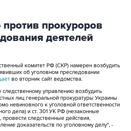
о против прокуроров
едования деятелей
дственный комитет РФ (СКР) намерен возбудить
аявивших об уголовном преследовании
щает
во вторник сайт ведомства.
у следственному управлению возбудить
стных лиц генеральной прокуратуры Украины
домо невиновного к уголовной ответственности
го дела) и ст. 301 УК РФ (незаконные
, провести следственные действия,
ение доказательств по уголовному делу", -