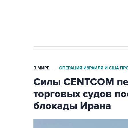
Социальная реклама, АНО «Национальные приоритеты».
И
Кабмин РФ разрешил до 1 июля 
бензина Евро 2, Евро 3, Евро 4
В МИРЕ
ОПЕРАЦИЯ ИЗРАИЛЯ И США ПР
→
Силы CENTCOM пер
торговых судов п
блокады Ирана