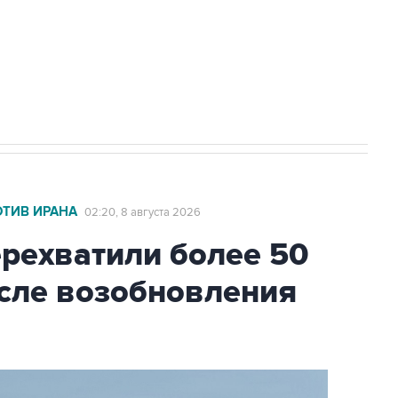
НН 7725383515 Erid: F7NfYUJCUneVdwcydK6A
2027 года импорт, выпуск и обращение
ОТИВ ИРАНА
02:20, 8 августа 2026
ехватили более 50
осле возобновления