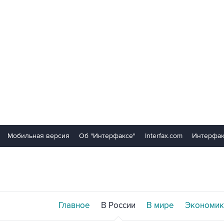
Мобильная версия
Об "Интерфаксе"
Interfax.com
Интерфак
Главное
В России
В мире
Экономик