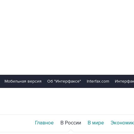
Мобильная версия
Об "Интерфаксе"
Interfax.com
Интерфак
Главное
В России
В мире
Экономик