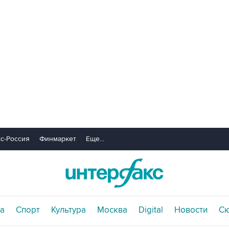
с-Россия
Финмаркет
Еще...
а
Спорт
Культура
Москва
Digital
Новости
С