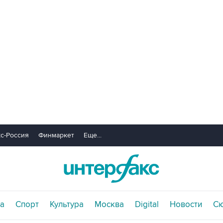
с-Россия
Финмаркет
Еще...
а
Спорт
Культура
Москва
Digital
Новости
С