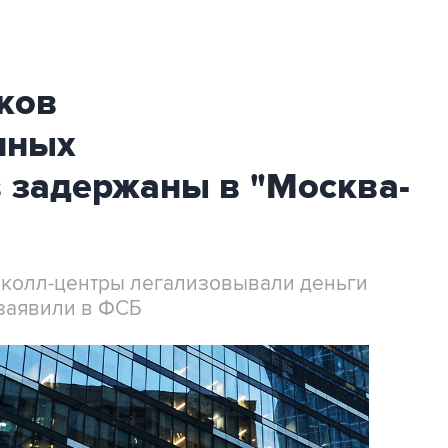
ков
нных
 задержаны в "Москва-
 колл-центры легализовывали деньги
заявили в ФСБ