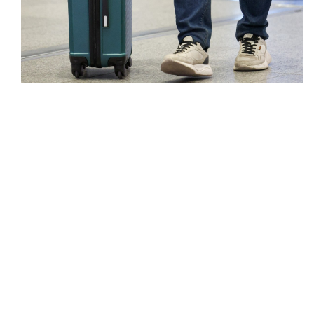
08 августа, 12:26
Пляжи в Геленджике закрыли из-за угрозы атаки
БПЛА
08 августа, 11:59
Возгорание на Ильском НПЗ из-за падения обломков
БПЛА ликвидировано
ХРОНИКИ СОБЫТИЙ