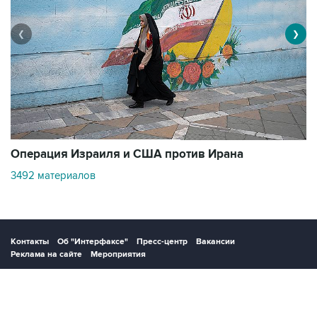
❮
❯
В
Операция Израиля и США против Ирана
11
3492 материалов
Контакты
Об "Интерфаксе"
Пресс-центр
Вакансии
Реклама на сайте
Мероприятия
Copyright © 1991—2026 Interfax. Все права защищены. Сетевое издание
"Интерфакс.ру". Свидетельство о регистрации СМИ ЭЛ № ФС 77 - 84928 выдано
Федеральной службой по надзору в сфере связи, информационных технологий и