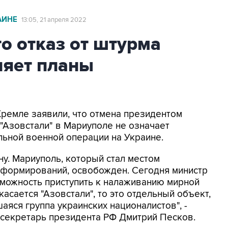
АИНЕ
13:05, 21 апреля 2022
то отказ от штурма
няет планы
Кремле заявили, что отмена президентом
"Азовстали" в Мариуполе не означает
ьной военной операции на Украине.
у. Мариуполь, который стал местом
 формирований, освобожден. Сегодня министр
зможность приступить к налаживанию мирной
асается "Азовстали", то это отдельный объект,
яся группа украинских националистов", -
-секретарь президента РФ Дмитрий Песков.