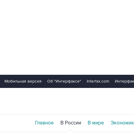
Мобильная версия
Об "Интерфаксе"
Interfax.com
Интерфак
Главное
В России
В мире
Экономик