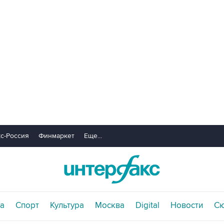
с-Россия
Финмаркет
Еще...
а
Спорт
Культура
Москва
Digital
Новости
С