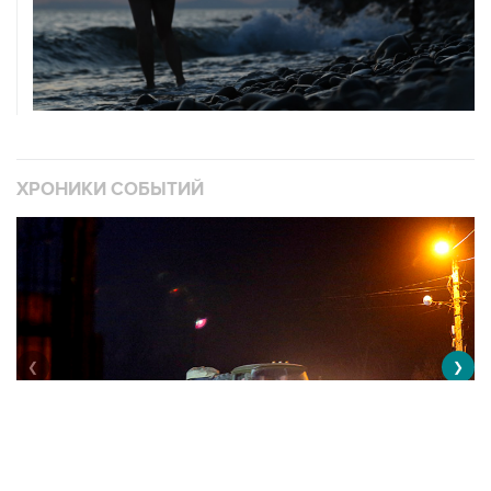
ХРОНИКИ СОБЫТИЙ
❮
❯