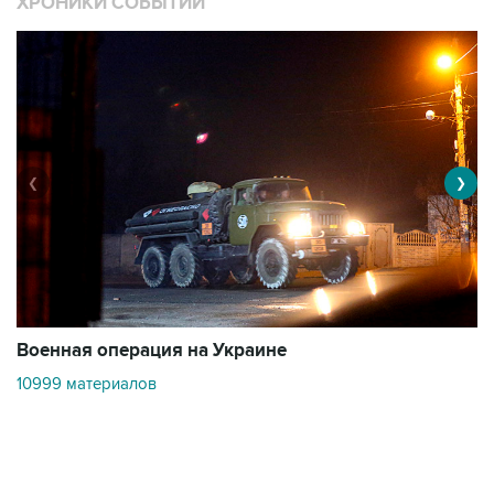
ХРОНИКИ СОБЫТИЙ
❮
❯
Военная операция на Украине
О
10999 материалов
3