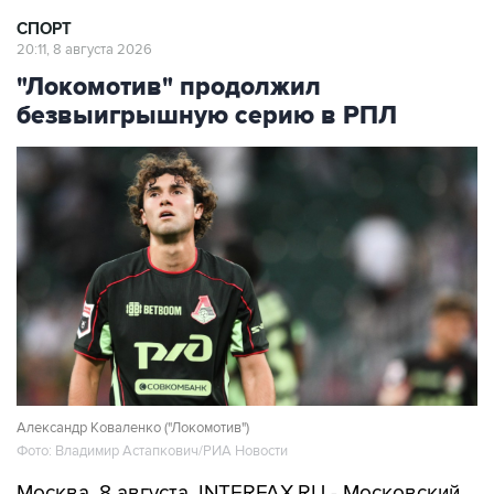
20:11, 8 августа 2026
"Локомотив" продолжил
безвыигрышную серию в РПЛ
Александр Коваленко ("Локомотив")
Фото: Владимир Астапкович/РИА Новости
Москва. 8 августа. INTERFAX.RU - Московский
"Локомотив" и тольяттинский
"Акрон"
со счетом