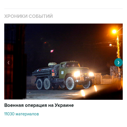
ХРОНИКИ СОБЫТИЙ
❮
❯
Военная операция на Украине
О
11030 материалов
3