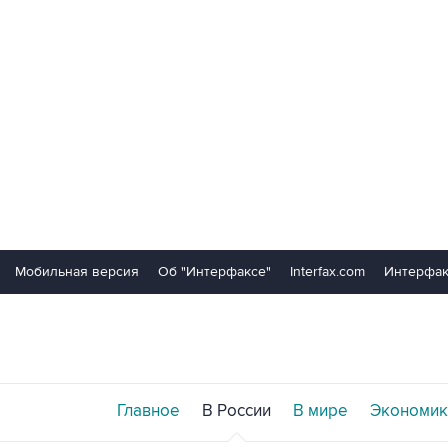
Мобильная версия
Об "Интерфаксе"
Interfax.com
Интерфак
Главное
В России
В мире
Экономик