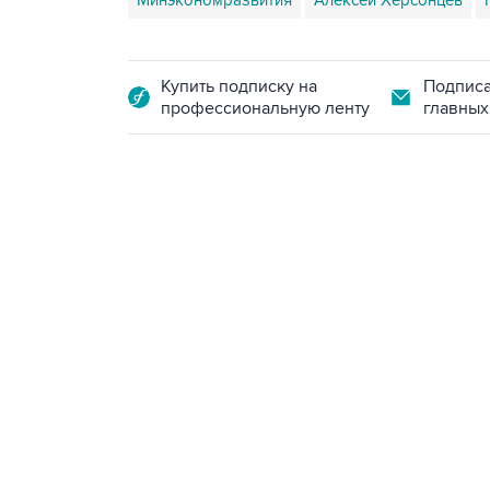
Минэкономразвития
Алексей Херсонцев
Купить подписку на
Подписа
профессиональную ленту
главных