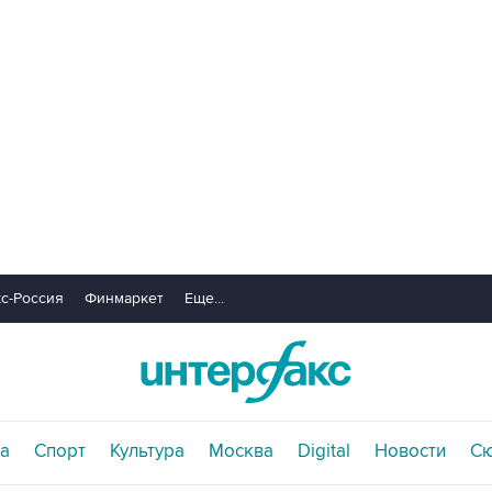
с-Россия
Финмаркет
Еще...
а
Спорт
Культура
Москва
Digital
Новости
С