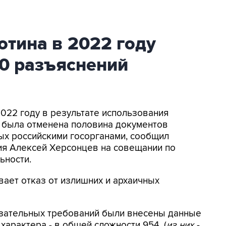
отина в 2022 году
00 разъяснений
2022 году в результате использования
" была отменена половина документов
ых российскими госорганами, сообщил
ия Алексей Херсонцев на совещании по
ьности.
вает отказ от излишних и архаичных
язательных требований были внесены данные
характера - в общей сложности 954, (
из них -