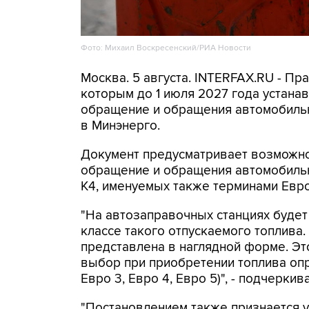
Фото: Михаил Воскресенский/РИА Новости
Москва. 5 августа. INTERFAX.RU - Пр
которым до 1 июля 2027 года устана
обращение и обращения автомобильн
в Минэнерго.
Документ предусматривает возможнос
обращение и обращения автомобильно
К4, именуемых также терминами Евро 
"На автозаправочных станциях буде
классе такого отпускаемого топлива
представлена в наглядной форме. Эт
выбор при приобретении топлива опр
Евро 3, Евро 4, Евро 5)", - подчерки
"Постановлением также признается 