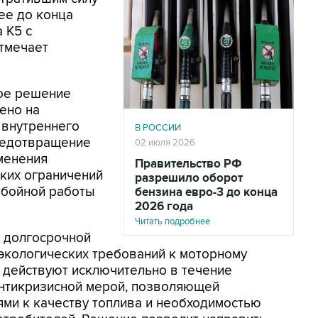
ее до конца
 К5 с
тмечает
тое решение
ено на
 внутреннего
В РОССИИ
редотвращение
02 июля 2026
менения
Правительство РФ
ских ограничений
разрешило оборот
ебойной работы
бензина евро-3 до конца
2026 года
Читать подробнее
е долгосрочной
 экологических требований к моторному
 действуют исключительно в течение
антикризисной мерой, позволяющей
ми к качеству топлива и необходимостью