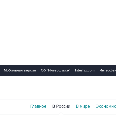
Мобильная версия
Об "Интерфаксе"
Interfax.com
Интерфак
Главное
В России
В мире
Экономик