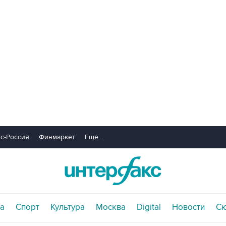
с-Россия
Финмаркет
Еще...
а
Спорт
Культура
Москва
Digital
Новости
С