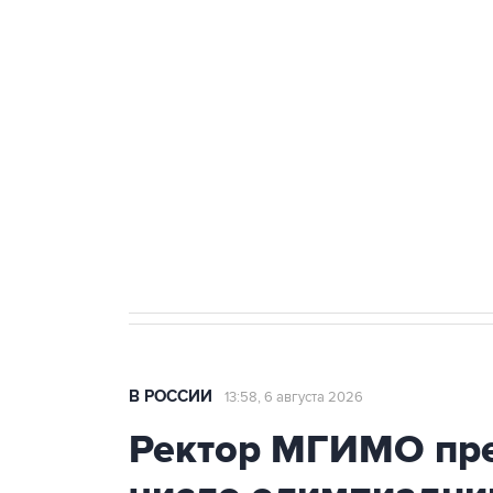
Путин сообщил о решении сосре
тыла Минобороны
Как российские медицинские т
Социальная реклама, АНО «Национальные приоритеты».
И
Трамп заявил, что переговоры 
В РОССИИ
13:58, 6 августа 2026
Ректор МГИМО пре