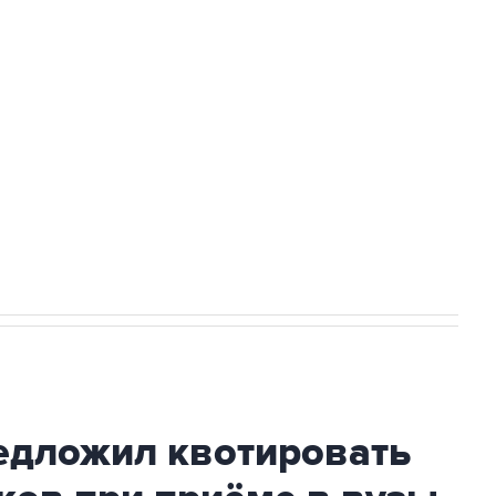
доточить в одних руках все службы
ехнологии выходят на мировые рынки
НН 7725383515 Erid: F7NfYUJCUneVdTRF8PRs
с Ираном начнутся в понедельник
дложил квотировать