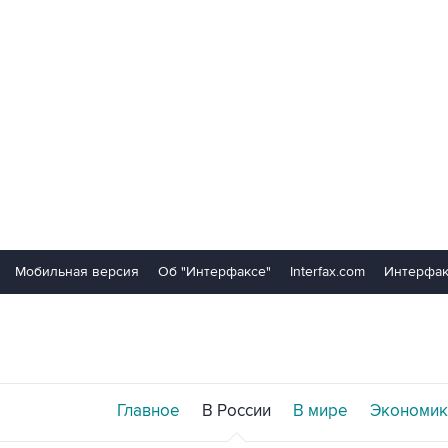
Мобильная версия
Об "Интерфаксе"
Interfax.com
Интерфак
Главное
В России
В мире
Экономик