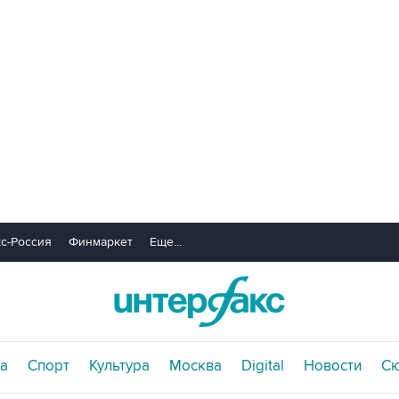
с-Россия
Финмаркет
Еще...
а
Спорт
Культура
Москва
Digital
Новости
С