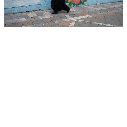
В
Операция Израиля и США против Ирана
1
3472 материалов
Контакты
Об "Интерфаксе"
Пресс-центр
Вакансии
Реклама на сайте
Мероприятия
Copyright © 1991—2026 Interfax. Все права защищены. Сетевое издание
"Интерфакс.ру". Свидетельство о регистрации СМИ ЭЛ № ФС 77 - 84928 выдано
Федеральной службой по надзору в сфере связи, информационных технологий и
массовых коммуникаций (Роскомнадзор) 21.03.2023. Вся информация,
размещенная на данном веб-сайте, предназначена только для персонального
пользования и не подлежит дальнейшему воспроизведению и/или
распространению в какой-либо форме, иначе как с письменного разрешения