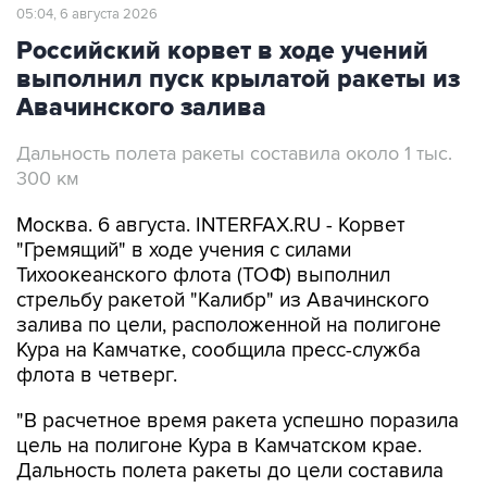
Российский корвет в ходе учений
выполнил пуск крылатой ракеты из
Авачинского залива
Дальность полета ракеты составила около 1 тыс.
300 км
Москва. 6 августа. INTERFAX.RU - Корвет
"Гремящий" в ходе учения с силами
Тихоокеанского флота (ТОФ) выполнил
стрельбу ракетой "Калибр" из Авачинского
залива по цели, расположенной на полигоне
Кура на Камчатке, сообщила пресс-служба
флота в четверг.
"В расчетное время ракета успешно поразила
цель на полигоне Кура в Камчатском крае.
Дальность полета ракеты до цели составила
около 1300 км", - говорится в сообщении
пресс-службы.