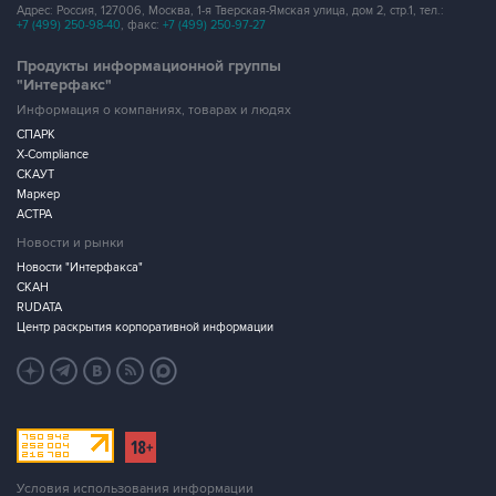
Адрес: Россия, 127006, Москва, 1-я Тверская-Ямская улица, дом 2, стр.1, тел.:
+7 (499) 250-98-40
, факс:
+7 (499) 250-97-27
Продукты информационной группы
"Интерфакс"
Информация о компаниях, товарах и людях
СПАРК
X-Compliance
СКАУТ
Маркер
АСТРА
Новости и рынки
Новости "Интерфакса"
СКАН
RUDATA
Центр раскрытия корпоративной информации
Условия использования информации