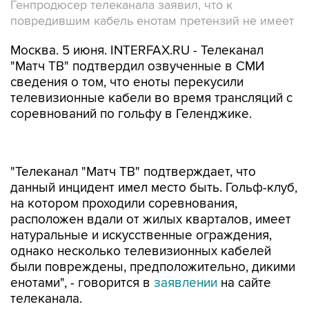
Генпродюсер телеканала заявил, что к
повредившим кабель енотам претензий не имеет
Москва. 5 июня. INTERFAX.RU - Телеканал
"Матч ТВ" подтвердил озвученные в СМИ
сведения о том, что еноты перекусили
телевизионные кабели во время трансляций с
соревнований по гольфу в Геленджике.
"Телеканал "Матч ТВ" подтверждает, что
данный инцидент имел место быть. Гольф-клуб,
на котором проходили соревнования,
расположен вдали от жилых кварталов, имеет
натуральные и искусственные ограждения,
однако несколько телевизионных кабелей
были повреждены, предположительно, дикими
енотами", - говорится в
заявлении
на сайте
телеканала.
Генеральный продюсер "Матч ТВ" Александр