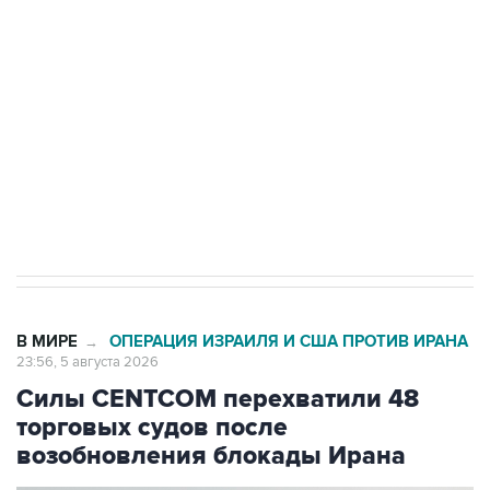
одних руках все службы тыла Минобороны
Как российские медицинские технологии
выходят на мировые рынки
Социальная реклама, АНО «Национальные приоритеты».
ИНН 7725383515 Erid: F7NfYUJCUneVdTRF8PRs
Трамп заявил, что переговоры с Ираном
начнутся в понедельник
В МИРЕ
ОПЕРАЦИЯ ИЗРАИЛЯ И США ПРОТИВ ИРАНА
→
23:56, 5 августа 2026
Силы CENTCOM перехватили 48
торговых судов после
возобновления блокады Ирана