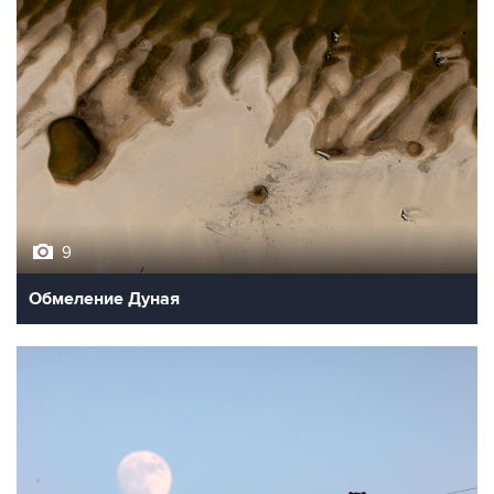
9
Обмеление Дуная