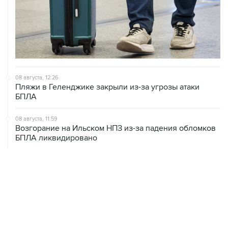
08 августа, 12:26
Пляжи в Геленджике закрыли из-за угрозы атаки
БПЛА
08 августа, 11:59
Возгорание на Ильском НПЗ из-за падения обломков
БПЛА ликвидировано
08 августа, 10:07
В Красноярском крае во время сплава по реке
пропала семья
08 августа, 09:22
Топливо в Севастополе в субботу поступит в продажу
на 13 АЗС сети "Атан"