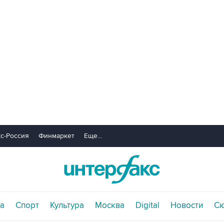
с-Россия
Финмаркет
Еще...
а
Спорт
Культура
Москва
Digital
Новости
С