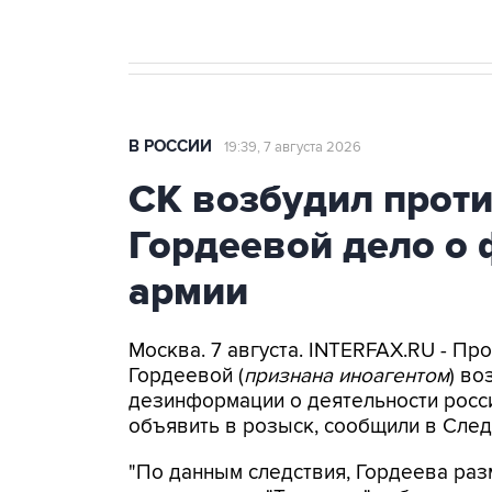
В РОССИИ
19:39, 7 августа 2026
СК возбудил прот
Гордеевой дело о 
армии
Москва. 7 августа. INTERFAX.RU - П
Гордеевой (
признана иноагентом
) во
дезинформации о деятельности росси
объявить в розыск, сообщили в След
"По данным следствия, Гордеева раз