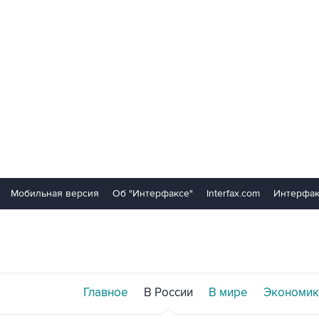
Мобильная версия
Об "Интерфаксе"
Interfax.com
Интерфак
Главное
В России
В мире
Экономик