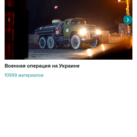
❮
❯
Военная операция на Украине
О
10999 материалов
3
Контакты
Об "Интерфаксе"
Пресс-центр
Вакансии
Реклама на сайте
Мероприятия