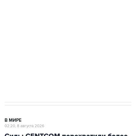
подростков, готовивших теракт на объекте
Росгвардии
Беспилотные технологии и ИИ на службе у
электросетевых объектов и агрокомплексов
Социальная реклама, АНО «Национальные приоритеты».
ИНН 7725383515 Erid: F7NfYUJCUneVdwcydK6A
Кабмин РФ разрешил до 1 июля 2027 года
импорт, выпуск и обращение бензина Евро 2,
Евро 3, Евро 4
В МИРЕ
02:20, 8 августа 2026
Силы CENTCOM перехватили более
50 торговых судов после