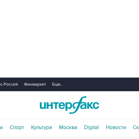
с-Россия
Финмаркет
Еще...
а
Спорт
Культура
Москва
Digital
Новости
С