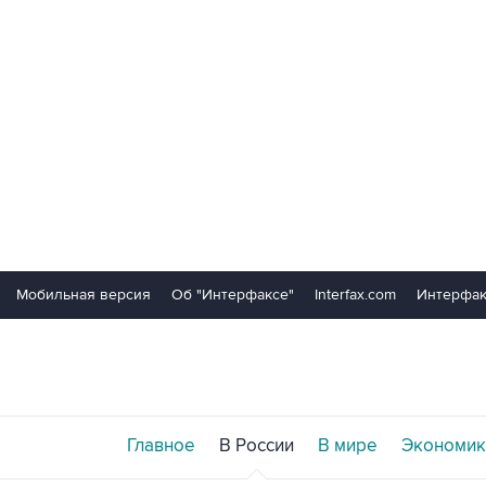
Мобильная версия
Об "Интерфаксе"
Interfax.com
Интерфак
Главное
В России
В мире
Экономик