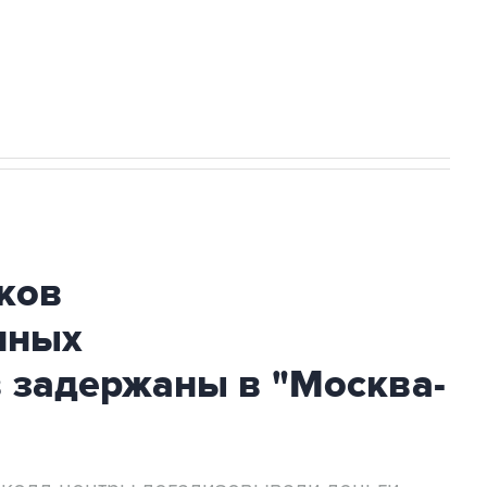
огибшем в результате атаки ВСУ на
ков
нных
 задержаны в "Москва-