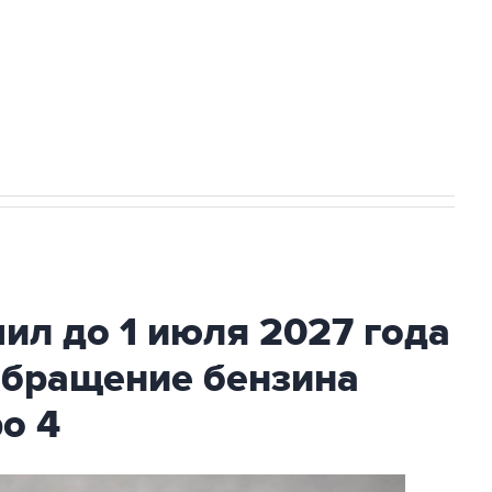
ехнологии выходят на мировые рынки
НН 7725383515 Erid: F7NfYUJCUneVdTRF8PRs
с Ираном начнутся в понедельник
ил до 1 июля 2027 года
обращение бензина
ро 4