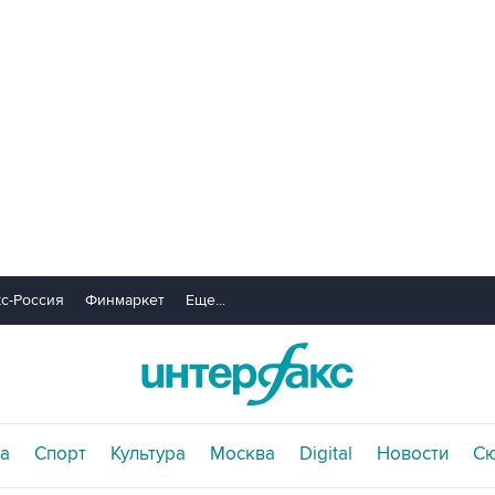
с-Россия
Финмаркет
Еще...
а
Спорт
Культура
Москва
Digital
Новости
С