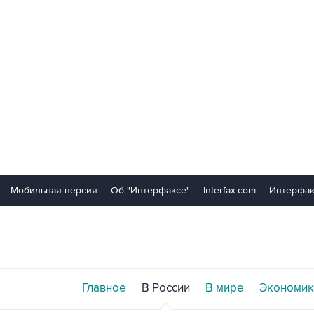
Мобильная версия
Об "Интерфаксе"
Interfax.com
Интерфак
Главное
В России
В мире
Экономик