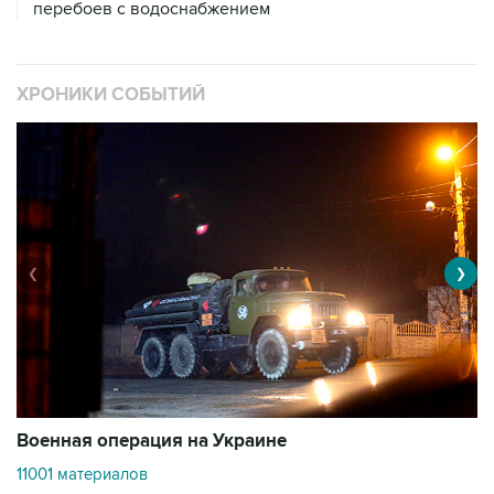
перебоев с водоснабжением
ХРОНИКИ СОБЫТИЙ
❮
❯
Военная операция на Украине
О
11001 материалов