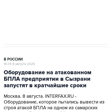
Социальная реклама, АНО «Национальные приоритеты».
ИНН 7725383515 Erid: F7NfYUJCUneVdwcydK6A
Кабмин РФ разрешил до 1 июля 2027 года
импорт, выпуск и обращение бензина Евро 2,
Евро 3, Евро 4
В РОССИИ
14:24, 8 августа 2026
Оборудование на атакованном
БПЛА предприятии в Сызрани
запустят в кратчайшие сроки
Москва. 8 августа. INTERFAX.RU -
Оборудование, которое пытались вывести из
строя атакой БПЛА на одном из самарских