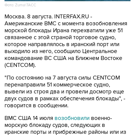
Москва. 8 августа. INTERFAX.RU -
Американские ВМС с момента возобновления
морской блокады Ирана перехватили уже 51
связанное с этой страной торговое судно,
которое направлялось в иранский порт или
выходило из него, сообщило Центральное
командование ВС США на Ближнем Востоке
(CENTCOM).
"По состоянию на 7 августа силы CENTCOM
перенаправили 51 коммерческое судно,
вывели из строя два и провели досмотр еще
двух судов в рамках обеспечения блокады", -
говорится в сообщении.
ВМС США 14 июля
возобновили
военно-
морскую блокаду судов, следующих в
иранские порты и прибрежные районы или из
них. Прежний режим действовал с 13 апреля по
18 июня.