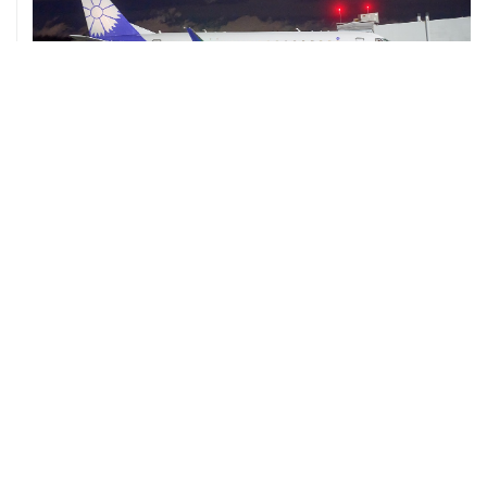
07 августа, 20:32
Что произошло за день: пятница, 7 августа
07 августа, 17:30
Минцифры предложило привязывать сим-карты к
M2M-устройствам для защиты от мошенничества