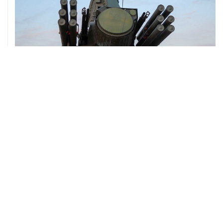
08 августа, 06:42
Промышленное предприятие в Самарской области
подверглось атаке БПЛА
ХРОНИКИ СОБЫТИЙ
❮
❯