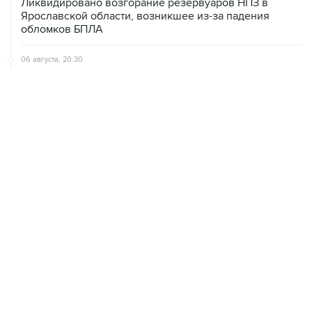
Ликвидировано возгорание резервуаров НПЗ в
Ярославской области, возникшее из-за падения
обломков БПЛА
06 августа, 20:30
Что произошло за день: четверг, 6 августа
06 августа, 20:28
В ИКИ РАН предложили выделить на Луне район для
падения старых аппаратов и ступеней ракет