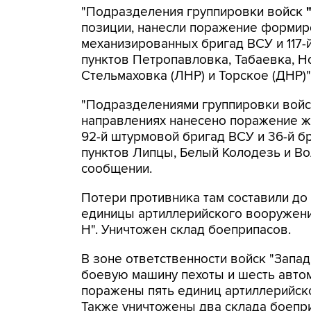
"Подразделения группировки войск
позиции, нанесли поражение формиров
механизированных бригад ВСУ и 117-
пунктов Петропавловка, Табаевка, Н
Стельмаховка (ЛНР) и Торское (ДНР)"
"Подразделениями группировки вой
направлениях нанесено поражение жи
92-й штурмовой бригад ВСУ и 36-й б
пунктов Липцы, Белый Колодезь и Вол
сообщении.
Потери противника там составили до
единицы артиллерийского вооружени
Н". Уничтожен склад боеприпасов.
В зоне ответственности войск "Запа
боевую машину пехоты и шесть авто
поражены пять единиц артиллерийско
Также уничтожены два склада боепр