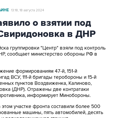
АИНЕ
13:18, 18 августа 2024
явило о взятии под
 Свиридоновка в ДНР
ойска группировки "Центр" взяли под контроль
НР, сообщает министерство обороны РФ в
жение формированиям 47-й, 151-й
гад ВСУ, 111-й бригады теробороны и 15-й
енных пунктов Воздвиженка, Калиново,
овка (ДНР). Отражены две контратаки
противника, информирует Минобороны.
а этом участке фронта составили более 500
ованные машины, пять автомобилей, десять