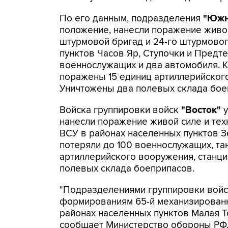
По его данным, подразделения
"Южн
положение, нанесли поражение живой
штурмовой бригад и 24-го штурмовог
пунктов Часов Яр, Ступочки и Предте
военнослужащих и два автомобиля. К
поражены 15 единиц артиллерийского
Уничтожены два полевых склада бое
Войска группировки войск
"Восток"
у
нанесли поражение живой силе и тех
ВСУ в районах населенных пунктов З
потеряли до 100 военнослужащих, та
артиллерийского вооружения, станци
полевых склада боеприпасов.
"Подразделениями группировки вой
формированиям 65-й механизированн
районах населенных пунктов Малая То
сообщает Министерство обороны РФ