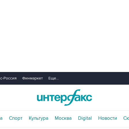
с-Россия
Финмаркет
Еще...
а
Спорт
Культура
Москва
Digital
Новости
С