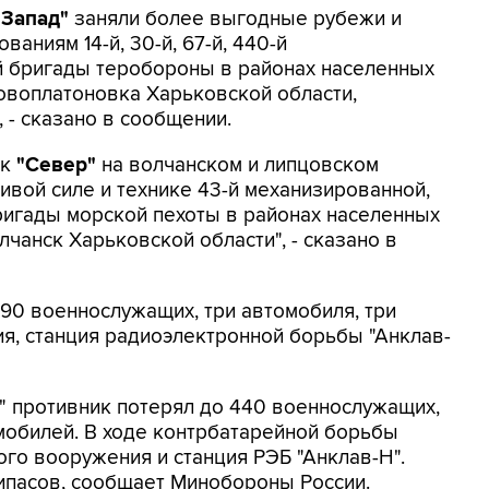
"Запад"
заняли более выгодные рубежи и
аниям 14-й, 30-й, 67-й, 440-й
й бригады теробороны в районах населенных
овоплатоновка Харьковской области,
, - сказано в сообщении.
ск
"Север"
на волчанском и липцовском
вой силе и технике 43-й механизированной,
ригады морской пехоты в районах населенных
чанск Харьковской области", - сказано в
 90 военнослужащих, три автомобиля, три
я, станция радиоэлектронной борьбы "Анклав-
д" противник потерял до 440 военнослужащих,
мобилей. В ходе контрбатарейной борьбы
го вооружения и станция РЭБ "Анклав-Н".
ипасов, сообщает Минобороны России.