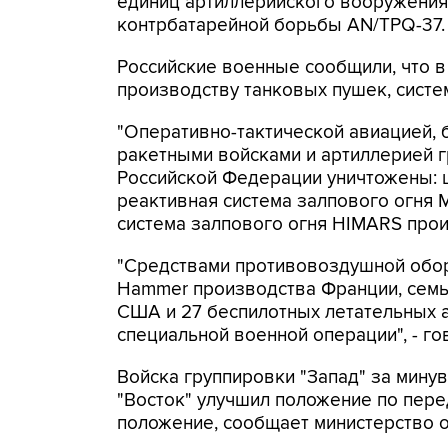
единиц артиллерийского вооружения
контрбатарейной борьбы AN/TPQ-37.
Российские военные сообщили, что в
производству танковых пушек, систе
"Оперативно-тактической авиацией, 
ракетными войсками и артиллерией 
Российской Федерации уничтожены: ц
реактивная система залпового огня
система залпового огня HIMARS про
"Средствами противовоздушной обор
Hammer производства Франции, семь
США и 27 беспилотных летательных а
специальной военной операции", - г
Войска группировки "Запад" за мину
"Восток" улучшил положение по пере
положение, сообщает министерство 