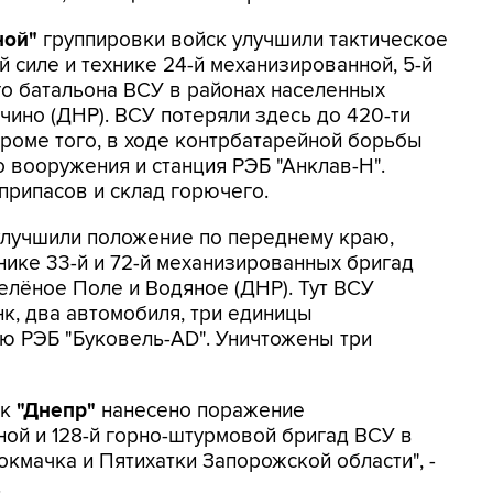
ой"
группировки войск улучшили тактическое
 силе и технике 24-й механизированной, 5-й
о батальона ВСУ в районах населенных
чино (ДНР). ВСУ потеряли здесь до 420-ти
роме того, в ходе контрбатарейной борьбы
 вооружения и станция РЭБ "Анклав-Н".
припасов и склад горючего.
лучшили положение по переднему краю,
нике 33-й и 72-й механизированных бригад
елёное Поле и Водяное (ДНР). Тут ВСУ
нк, два автомобиля, три единицы
ю РЭБ "Буковель-AD". Уничтожены три
ск
"Днепр"
нанесено поражение
ой и 128-й горно-штурмовой бригад ВСУ в
кмачка и Пятихатки Запорожской области", -
.