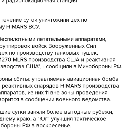
 и радиолокационная станция
 течение суток уничтожили цех по
му HIMARS ВСУ.
беспилотными летательными аппаратами,
группировок войск Вооруженных Сил
ех по производству танковых пушек,
 M270 MLRS производства США и реактивная
изводства США", - сообщили в Минобороны РФ.
оны сбиты: управляемая авиационная бомба
 реактивных снарядов HIMARS производства
ппаратов, из них 11 вне зоны проведения
оворится в сообщении военного ведомства.
вшие сутки заняли более выгодные рубежи,
днему краю, а "Юг" улучшил тактическое
обороны РФ в воскресенье.