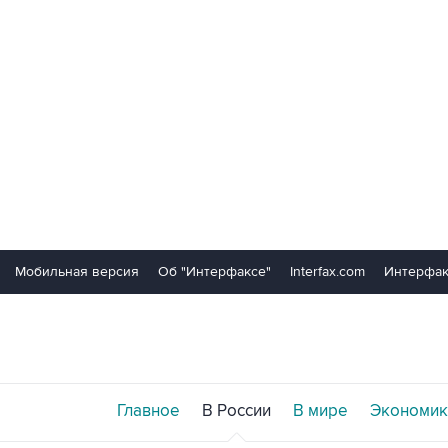
Мобильная версия
Об "Интерфаксе"
Interfax.com
Интерфак
Главное
В России
В мире
Экономик