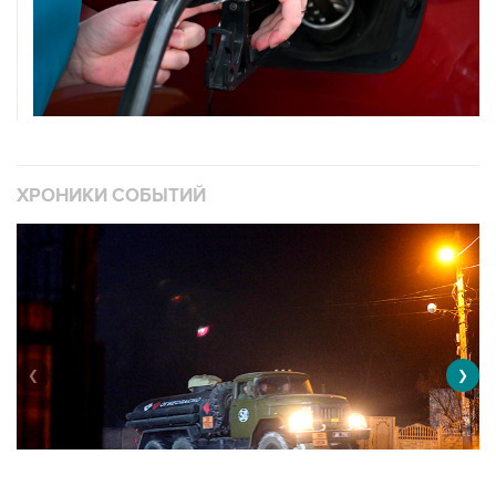
ХРОНИКИ СОБЫТИЙ
❮
❯