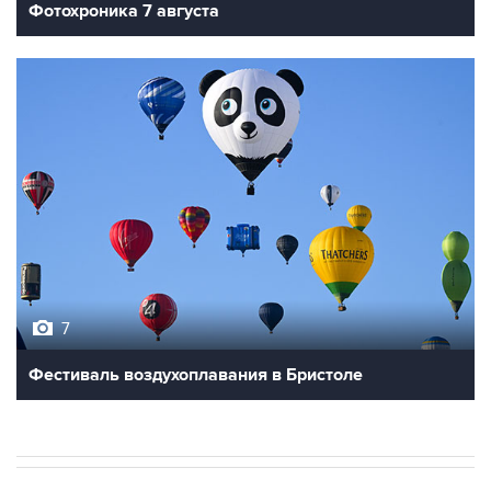
Фотохроника 7 августа
7
Фестиваль воздухоплавания в Бристоле