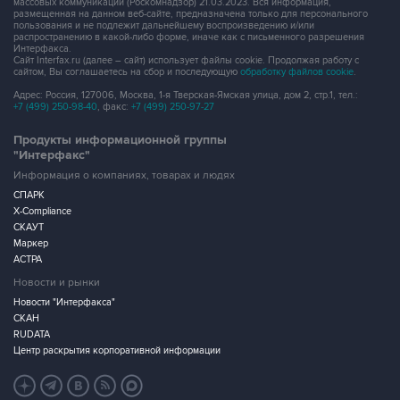
массовых коммуникаций (Роскомнадзор) 21.03.2023. Вся информация,
размещенная на данном веб-сайте, предназначена только для персонального
пользования и не подлежит дальнейшему воспроизведению и/или
распространению в какой-либо форме, иначе как с письменного разрешения
Интерфакса.
Сайт Interfax.ru (далее – сайт) использует файлы cookie. Продолжая работу с
сайтом, Вы соглашаетесь на сбор и последующую
обработку файлов cookie
.
Адрес: Россия, 127006, Москва, 1-я Тверская-Ямская улица, дом 2, стр.1, тел.:
+7 (499) 250-98-40
, факс:
+7 (499) 250-97-27
Продукты информационной группы
"Интерфакс"
Информация о компаниях, товарах и людях
СПАРК
X-Compliance
СКАУТ
Маркер
АСТРА
Новости и рынки
Новости "Интерфакса"
СКАН
RUDATA
Центр раскрытия корпоративной информации