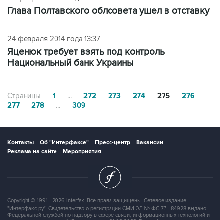
Глава Полтавского облсовета ушел в отставку
24 февраля 2014 года 13:37
Яценюк требует взять под контроль
Национальный банк Украины
Страницы
1
...
272
273
274
275
276
277
278
...
309
Контакты
Об "Интерфаксе"
Пресс-центр
Вакансии
Реклама на сайте
Мероприятия
Copyright © 1991—2026 Interfax. Все права защищены. Сетевое издание
"Интерфакс.ру". Свидетельство о регистрации СМИ ЭЛ № ФС 77 - 84928 выдано
Федеральной службой по надзору в сфере связи, информационных технологий и