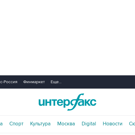
с-Россия
Финмаркет
Еще...
а
Спорт
Культура
Москва
Digital
Новости
С