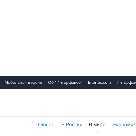
Мобильная версия
Об "Интерфаксе"
Interfax.com
Интерфак
Главное
В России
В мире
Экономик