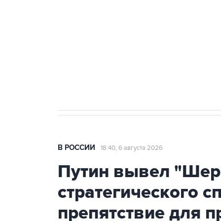
Как российские медицинские т
Социальная реклама, АНО «Национальные приоритеты».
И
Аксенов сообщил о четвертом п
Крым
В РОССИИ
18:40, 6 августа 2026
Путин вывел "Шер
стратегического с
препятствие для п