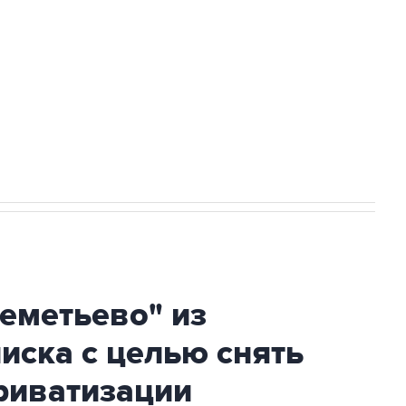
ехнологии выходят на мировые рынки
НН 7725383515 Erid: F7NfYUJCUneVdTRF8PRs
огибшем в результате атаки ВСУ на
еметьево" из
писка с целью снять
риватизации